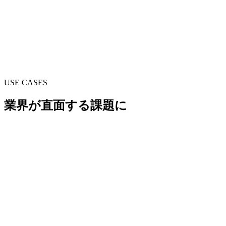
ーム。マーケティングツール、AIソリューション、サ
ービス開発基盤を通じて、業界全体の効率化と成長を
加速。
AHEP
↗
Asia Hemp Entrepreneur Program。日本とアジアのヘンプ
ビジネスパートナーシップを推進。
USE CASES
業界が直面する課題に