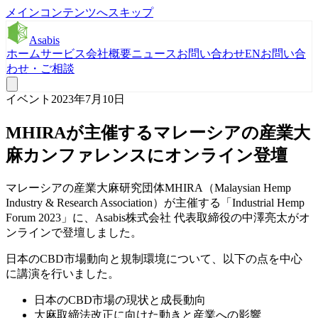
メインコンテンツへスキップ
Asabis
ホーム
サービス
会社概要
ニュース
お問い合わせ
EN
お問い合
わせ・ご相談
イベント
2023年7月10日
MHIRAが主催するマレーシアの産業大
麻カンファレンスにオンライン登壇
マレーシアの産業大麻研究団体MHIRA（Malaysian Hemp
Industry & Research Association）が主催する「Industrial Hemp
Forum 2023」に、Asabis株式会社 代表取締役の中澤亮太がオ
ンラインで登壇しました。
日本のCBD市場動向と規制環境について、以下の点を中心
に講演を行いました。
日本のCBD市場の現状と成長動向
大麻取締法改正に向けた動きと産業への影響